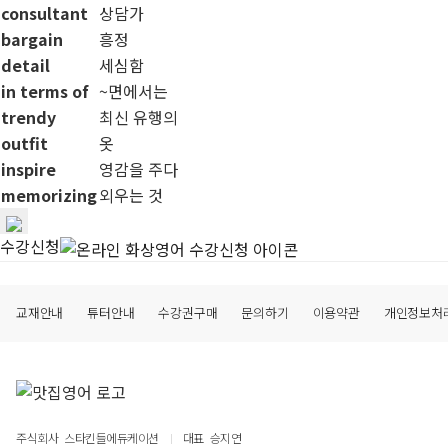
consultant
상담가
bargain
흥정
detail
세심함
in terms of
~면에서는
trendy
최신 유행의
outfit
옷
inspire
영감을 주다
memorizing
외우는 것
수강신청
교재안내
튜터안내
수강권구매
문의하기
이용약관
개인정보처
주식회사
스타킨들에듀케이션
대표
승지연