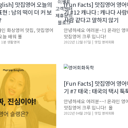
이벤트
nglish] 맛집영어 오늘의
[Fun Facts] 맛집영어 영
고객센터
 : 남의 떡이 더 커 보
기 #12 캐나다 : 캐나다 사
제휴문의
?
사람 같다고 말하지 않기
블로그
인 화상영어 맛집, 맛집영어
​안녕하세요 여러분~!:) 온라인 영
 오늘 배워 볼
맛집영어 크루 입니다! ​
1분 생활영어
2022년 12월 07일
|
맛집 영어회화
[Fun Facts] 맛집영어 영
기 #7 태국 : 태국의 택시 
안녕하세요 여러분~~! 온라인 영
맛집영어 크루 입니다! ​ 올
2022년 04월 29일
|
맛집 영어회화