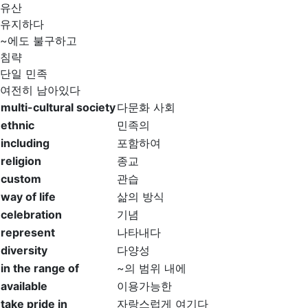
유산
유지하다
~에도 불구하고
침략
단일 민족
여전히 남아있다
multi-cultural society
다문화 사회
ethnic
민족의
including
포함하여
religion
종교
custom
관습
way of life
삶의 방식
celebration
기념
represent
나타내다
diversity
다양성
in the range of
~의 범위 내에
available
이용가능한
take pride in
자랑스럽게 여기다