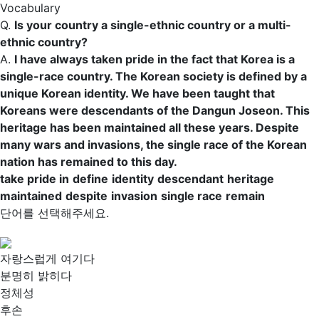
Vocabulary
Q.
Is your country a single-ethnic country or a multi-
ethnic country?
A.
I have always
taken pride in
the fact that Korea is a
single-race country. The Korean society is
defined
by a
unique Korean
identity
. We have been taught that
Koreans were
descendants
of the Dangun Joseon. This
heritage
has been
maintained
all these years.
Despite
many wars and
invasions
, the
single race
of the Korean
nation has
remained
to this day.
take pride in
define
identity
descendant
heritage
maintained
despite
invasion
single race
remain
단어를 선택해주세요.
자랑스럽게 여기다
분명히 밝히다
정체성
후손