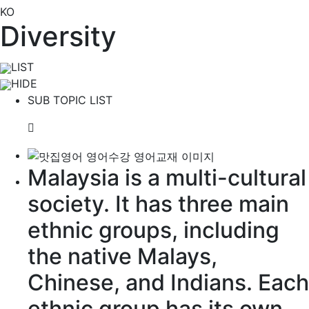
KO
Diversity
LIST
HIDE
SUB TOPIC LIST
Malaysia is a
multi-cultural
society
. It has three main
ethnic
groups,
including
the native Malays,
Chinese, and Indians. Each
ethnic group has its own