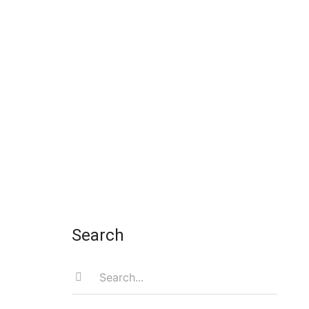
Search
Search
for: