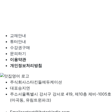
교재안내
튜터안내
수강권구매
문의하기
이용약관
개인정보처리방침
주식회사
스타킨들에듀케이션
대표
승지연
주소
서울특별시 강서구 강서로 419, 제10층 제비-1005호
(마곡동, 유림트윈파크)
Email
contact@jbstarkindle.com