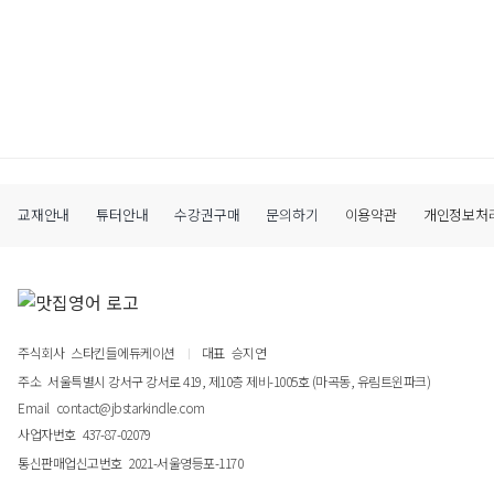
교재안내
튜터안내
수강권구매
문의하기
이용약관
개인정보처
주식회사
스타킨들에듀케이션
대표
승지연
주소
서울특별시 강서구 강서로 419, 제10층 제비-1005호 (마곡동, 유림트윈파크)
Email
contact@jbstarkindle.com
사업자번호
437-87-02079
통신판매업신고번호
2021-서울영등포-1170