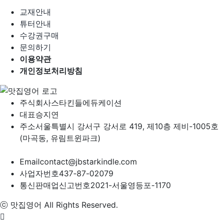
교재안내
튜터안내
수강권구매
문의하기
이용약관
개인정보처리방침
주식회사
스타킨들에듀케이션
대표
승지연
주소
서울특별시 강서구 강서로 419, 제10층 제비-1005호
(마곡동, 유림트윈파크)
Email
contact@jbstarkindle.com
사업자번호
437-87-02079
통신판매업신고번호
2021-서울영등포-1170
ⓒ 맛집영어 All Rights Reserved.