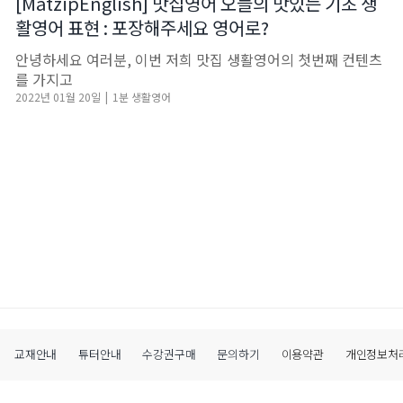
[MatzipEnglish] 맛집영어 오늘의 맛있는 기초 생
활영어 표현 : 포장해주세요 영어로?
안녕하세요 여러분, 이번 저희 맛집 생활영어의 첫번째 컨텐츠
를 가지고
2022년 01월 20일
|
1분 생활영어
교재안내
튜터안내
수강권구매
문의하기
이용약관
개인정보처