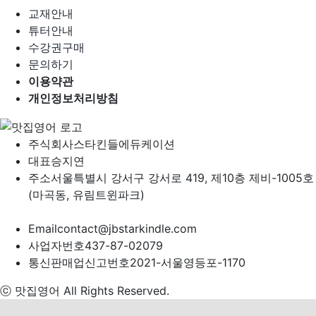
교재안내
튜터안내
수강권구매
문의하기
이용약관
개인정보처리방침
주식회사
스타킨들에듀케이션
대표
승지연
주소
서울특별시 강서구 강서로 419, 제10층 제비-1005호
(마곡동, 유림트윈파크)
Email
contact@jbstarkindle.com
사업자번호
437-87-02079
통신판매업신고번호
2021-서울영등포-1170
ⓒ 맛집영어 All Rights Reserved.