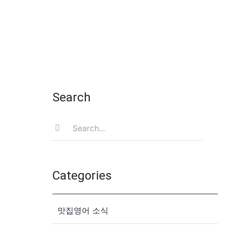
Search
Search
for:
Categories
맛집영어 소식