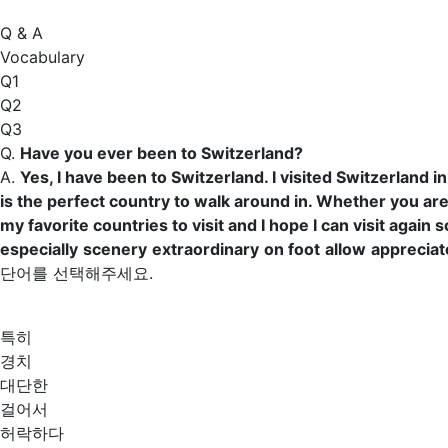
Q & A
Vocabulary
Q1
Q2
Q3
Q.
Have you ever been to Switzerland?
A.
Yes, I have been to Switzerland. I visited Switzerland i
is the perfect country to walk around in. Whether you are 
my favorite countries to visit and I hope I can visit again 
especially
scenery
extraordinary
on foot
allow
appreciat
단어를 선택해주세요.
특히
경치
대단한
걸어서
허락하다