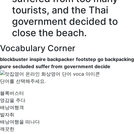
tourists, and the Thai
government
decided
to
close the beach.
Vocabulary Corner
blockbuster
inspire
backpacker
footstep
go backpacking
pure
secluded
suffer from
government
decide
단어를 선택해주세요.
블록버스터
영감을 주다
배낭여행객
발자취
배낭여행을 떠나다
깨끗한