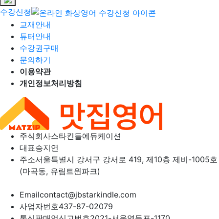
수강신청
교재안내
튜터안내
수강권구매
문의하기
이용약관
개인정보처리방침
주식회사
스타킨들에듀케이션
대표
승지연
주소
서울특별시 강서구 강서로 419, 제10층 제비-1005호
(마곡동, 유림트윈파크)
Email
contact@jbstarkindle.com
사업자번호
437-87-02079
통신판매업신고번호
2021-서울영등포-1170