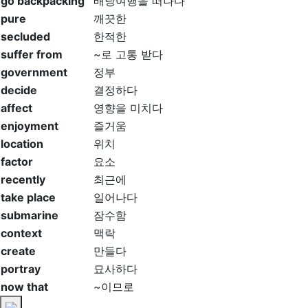
go backpacking
배낭여행을 떠나다
pure
깨끗한
secluded
한적한
suffer from
~로 고통 받다
government
정부
decide
결정하다
affect
영향을 미치다
enjoyment
즐거움
location
위치
factor
요소
recently
최근에
take place
일어나다
submarine
잠수함
context
맥락
create
만들다
portray
묘사하다
now that
~이므로