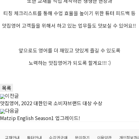
또한 교재를 직접 제작하는 생생한 현장과
티칭 체크리스트를 통해 수업 효율을 높이기 위한 튜터 피드백 등
맛집영어 고객들을 위해서 하고 있는 업무들도 맛보실 수 있어요!!
앞으로도 영어를 더 재밌고 맛있게 즐길 수 있도록
노력하는 맛집영어가 되도록 할게요!!! :)
목록
이전글
맛집영어, 2022 대한민국 소비자브랜드 대상 수상
다음글
Matzip English Season1 업그레이드!
교재안내
튜터안내
수강권구매
문의하기
이용약관
개인정보처