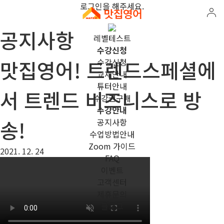
로그인을 해주세요.
공지사항
레벨테스트
수강신청
맛집영어! 트렌드스페셜에
수강신청
교재안내
튜터안내
서 트렌드 비즈니스로 방
수강권구매
수강안내
송!
공지사항
수업방법안내
Zoom 가이드
2021. 12. 24
FAQ
이벤트
고객센터
제휴문의
블로그