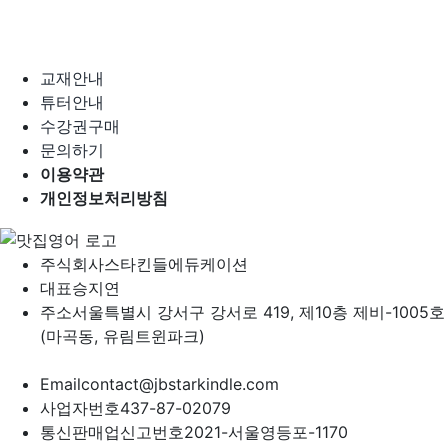
교재안내
튜터안내
수강권구매
문의하기
이용약관
개인정보처리방침
주식회사
스타킨들에듀케이션
대표
승지연
주소
서울특별시 강서구 강서로 419, 제10층 제비-1005호
(마곡동, 유림트윈파크)
Email
contact@jbstarkindle.com
사업자번호
437-87-02079
통신판매업신고번호
2021-서울영등포-1170