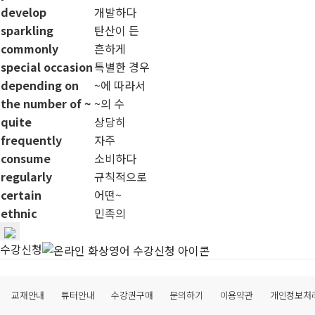
develop
개발하다
sparkling
탄산이 든
commonly
흔하게
special occasion
특별한 경우
depending on
~에 따라서
the number of ~
~의 수
quite
상당히
frequently
자주
consume
소비하다
regularly
규칙적으로
certain
어떤~
ethnic
민족의
수강신청
교재안내
튜터안내
수강권구매
문의하기
이용약관
개인정보처