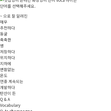
단어를 선택해주세요.
~ 으로 잘 알려진
매우
추천하다
동굴
축축한
병
저장하다
위치하다
지하에
변함없는
온도
연중 계속되는
개발하다
탄산이 든
Q & A
Vocabulary
Q.
Is champagne